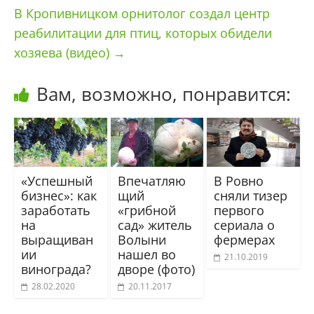
В Кропивницком орнитолог создал центр
реабилитации для птиц, которых обидели
хозяева (видео)
→
Вам, возможно, понравится:
«Успешный
Впечатляю
В Ровно
бизнес»: как
щий
сняли тизер
заработать
«грибной
первого
на
сад» житель
сериала о
выращиван
Волыни
фермерах
ии
нашел во
21.10.2019
винограда?
дворе (фото)
28.02.2020
20.11.2017