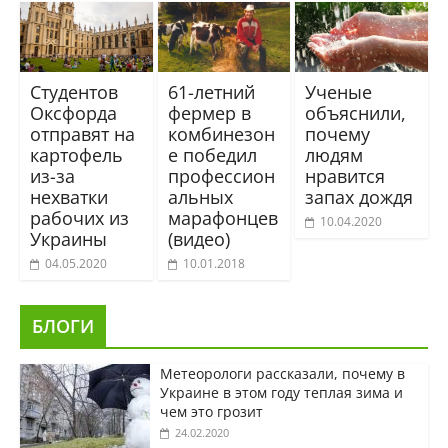
Студентов
61-летний
Ученые
Оксфорда
фермер в
объяснили,
отправят на
комбинезон
почему
картофель
е победил
людям
из-за
профессион
нравится
нехватки
альных
запах дождя
рабочих из
марафонцев
10.04.2020
Украины
(видео)
04.05.2020
10.01.2018
БЛОГИ
Метеорологи рассказали, почему в
Украине в этом году теплая зима и
чем это грозит
24.02.2020