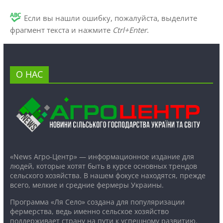
Если вы нашли ошибку, пожалуйста, выделите
фрагмент текста и нажмите
Ctrl+Enter
.
О НАС
«News Агро-Центр» — информационное издание для
людей, которые хотят быть в курсе основных трендов
сельского хозяйства. В нашем фокусе находятся, прежде
всего, мелкие и средние фермеры Украины.
Программа «Ля Село» создана для популяризации
фермерства, ведь именно сельское хозяйство
поддерживает страну на пути к успешному развитию.