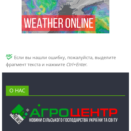
Если вы нашли ошибку, пожалуйста, выделите
фрагмент текста и нажмите
Ctrl+Enter
.
О НАС