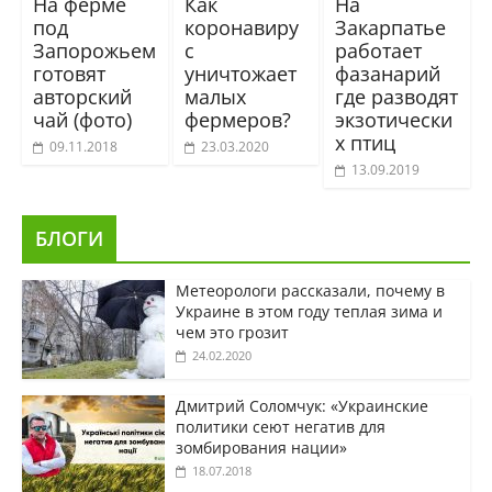
На ферме
Как
На
под
коронавиру
Закарпатье
Запорожьем
с
работает
готовят
уничтожает
фазанарий
авторский
малых
где разводят
чай (фото)
фермеров?
экзотически
х птиц
09.11.2018
23.03.2020
13.09.2019
БЛОГИ
Метеорологи рассказали, почему в
Украине в этом году теплая зима и
чем это грозит
24.02.2020
Дмитрий Соломчук: «Украинские
политики сеют негатив для
зомбирования нации»
18.07.2018