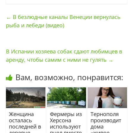
←
В безлюдные каналы Венеции вернулась
рыба и лебеди (видео)
В Испании хозяева собак сдают любимцев в
аренду, чтобы самим с ними не гулять
→
Вам, возможно, понравится:
Женщина
Фермеры из
Тернополя
осталась
Херсона
производит
последней в
используют
дома
деревне
пчел вместо
«живое