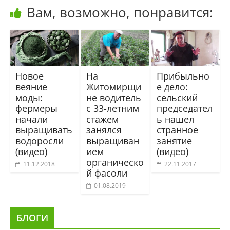
Вам, возможно, понравится:
Новое
На
Прибыльно
веяние
Житомирщи
е дело:
моды:
не водитель
сельский
фермеры
с 33-летним
председател
начали
стажем
ь нашел
выращивать
занялся
странное
водоросли
выращиван
занятие
(видео)
ием
(видео)
органическо
11.12.2018
22.11.2017
й фасоли
01.08.2019
БЛОГИ