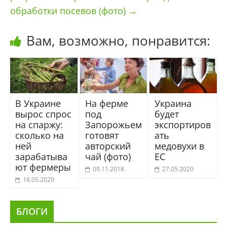
обработки посевов (фото)
→
Вам, возможно, понравится:
В Украине
На ферме
Украина
вырос спрос
под
будет
на спаржу:
Запорожьем
экспортиров
сколько на
готовят
ать
ней
авторский
медовухи в
зарабатыва
чай (фото)
ЕС
ют фермеры
09.11.2018
27.05.2020
18.05.2020
БЛОГИ