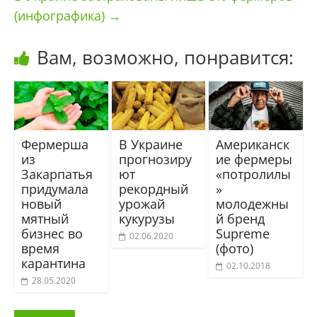
(инфографика)
→
Вам, возможно, понравится:
Фермерша
В Украине
Американск
из
прогнозиру
ие фермеры
Закарпатья
ют
«потролилы
придумала
рекордный
»
новый
урожай
молодежны
мятный
кукурузы
й бренд
бизнес во
Supreme
02.06.2020
время
(фото)
карантина
02.10.2018
28.05.2020