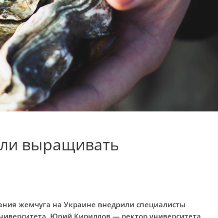
али выращивать
ния жемчуга на Украине внедрили специалисты
университета. Юрий Кириллов — ректор университета