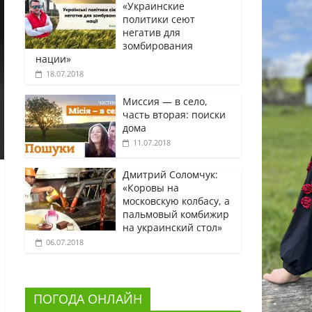
«Украинские
политики сеют
негатив для
зомбирования
нации»
18.07.2018
Миссия — в село,
часть вторая: поиски
дома
11.07.2018
Дмитрий Соломчук:
«Коровы на
московскую колбасу, а
пальмовый комбижир
на украинский стол»
06.07.2018
ПОГОДА ОНЛАЙН