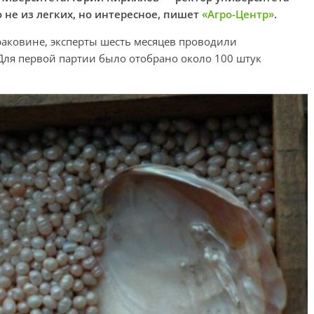
 не из легких, но интересное, пишет
«Агро-Центр»
.
раковине, эксперты шесть месяцев проводили
Для первой партии было отобрано около 100 штук