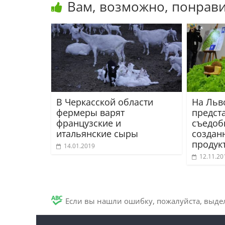
Вам, возможно, понрави
В Черкасской области
На Льв
фермеры варят
предст
французские и
съедоб
итальянские сыры
создан
продук
14.01.2019
12.11.20
Если вы нашли ошибку, пожалуйста, выде