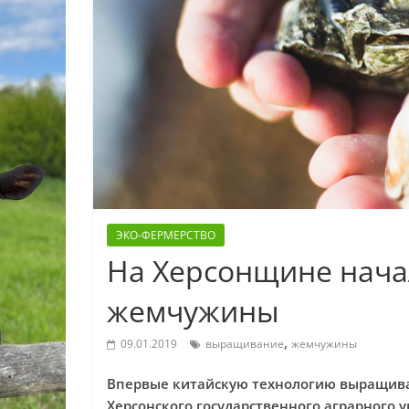
ЭКО-ФЕРМЕРСТВО
На Херсонщине нач
жемчужины
,
09.01.2019
выращивание
жемчужины
Впервые китайскую технологию выращива
Херсонского государственного аграрного 