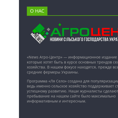
О НАС
«News Агро-Центр» — информационное издание 
которые хотят быть в курсе основных трендов се
хозяйства. В нашем фокусе находятся, прежде все
средние фермеры Украины.
Программа «Ля Село» создана для популяризаци
ведь именно сельское хозяйство поддерживает ст
успешному развитию. Наши журналисты сделают
пребывание на нашем сайте было максимально
информативным и интересным.