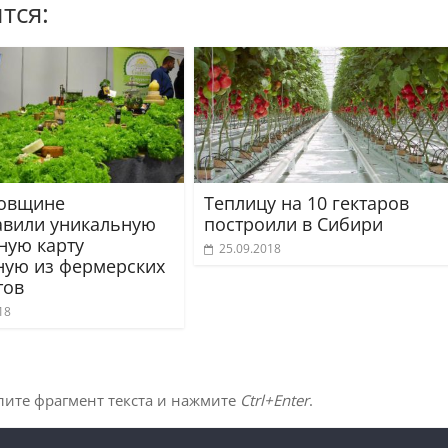
тся:
овщине
Теплицу на 10 гектаров
авили уникальную
построили в Сибири
ную карту
25.09.2018
ную из фермерских
тов
18
лите фрагмент текста и нажмите
Ctrl+Enter
.