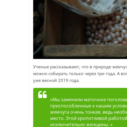
Ученые рассказывают, что в природе жемчуж
можно собирать только через три года. А в
уже весной 2019 года.
«Мы заменили маточное поголовь
приспособленные к нашим услови
жемчуга очень тонкая, ведь необ
место. Этой кропотливой работо
исключительно женщины. «