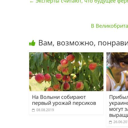
←
Эксперты считают, что будущее фер
В Великобрита
Вам, возможно, понрави
На Волыни собирают
Прибыл
первый урожай персиков
украин
могут 
08.08.2019
выращи
26.06.20