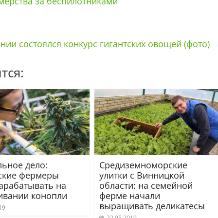
мерства за беспилотниками
нии состоялся конкурс гигантских овощей (фото)
тся:
ьное дело:
Средиземноморские
ские фермеры
улитки с Винницкой
зарабатывать на
области: на семейной
вании конопли
ферме начали
выращивать деликатесы
19
22.05.2019