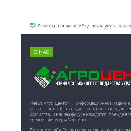
Если вы нашли ошибку, пожалуйста, выде
О НАС
«News Агро-Центр» — информационное издание 
которые хотят быть в курсе основных трендов се
хозяйства. В нашем фокусе находятся, прежде все
средние фермеры Украины.
Программа «Ля Село» создана для популяризаци