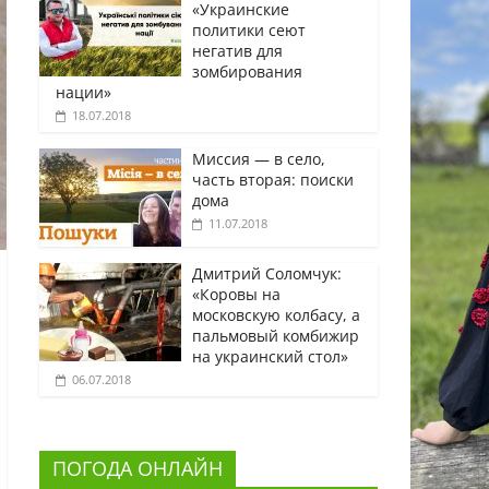
«Украинские
политики сеют
негатив для
зомбирования
нации»
18.07.2018
Миссия — в село,
часть вторая: поиски
дома
11.07.2018
Дмитрий Соломчук:
«Коровы на
московскую колбасу, а
пальмовый комбижир
на украинский стол»
06.07.2018
ПОГОДА ОНЛАЙН