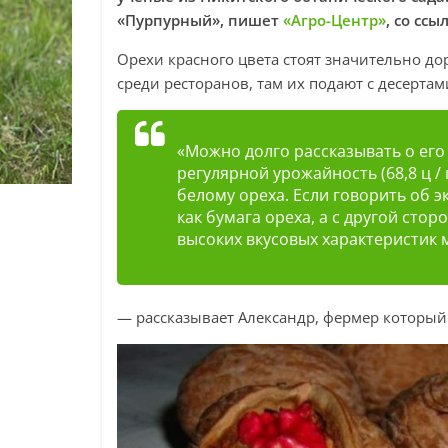
«Пурпурный», пишет
«Агро-Центр»
, со ссы
Орехи красного цвета стоят значительно 
среди ресторанов, там их подают с десертам
«Можно долго рассказывать о его
регулярной урожайность (68,8 ц /
белому ореха. Если говорить об 
как бумага ореха, а с другой сто
высоких вкусовых характеристик 
— рассказывает Александр, фермер который