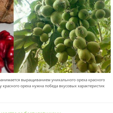
 занимается выращиванием уникального ореха красного
елу красного ореха нужна победа вкусовых характеристик