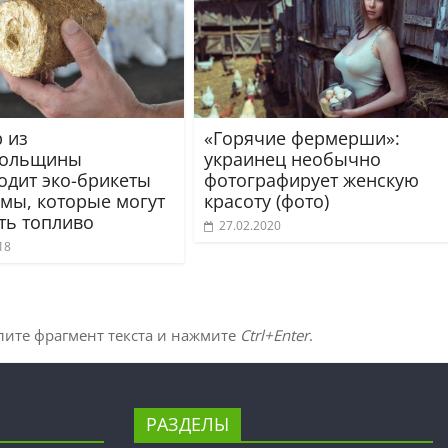
 из
«Горячие фермерши»:
польщины
украинец необычно
одит эко-брикеты
фотографирует женскую
омы, которые могут
красоту (фото)
ть топливо
27.02.2020
18
лите фрагмент текста и нажмите
Ctrl+Enter
.
РАЗДЕЛЫ