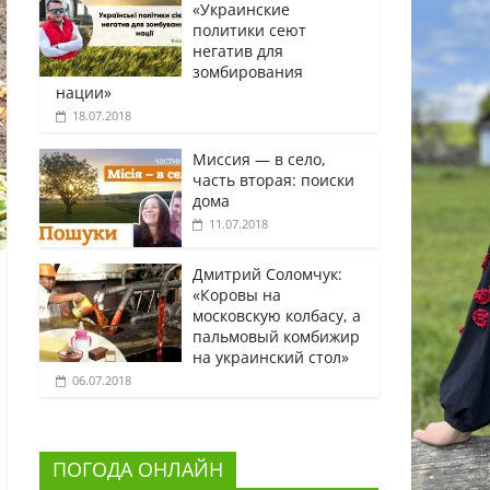
«Украинские
политики сеют
негатив для
зомбирования
нации»
18.07.2018
Миссия — в село,
часть вторая: поиски
дома
11.07.2018
Дмитрий Соломчук:
«Коровы на
московскую колбасу, а
пальмовый комбижир
на украинский стол»
06.07.2018
ПОГОДА ОНЛАЙН