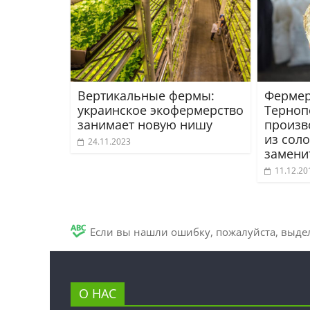
Вертикальные фермы:
Фермер
украинское экофермерство
Терно
занимает новую нишу
произв
из сол
24.11.2023
замени
11.12.20
Если вы нашли ошибку, пожалуйста, выде
О НАС