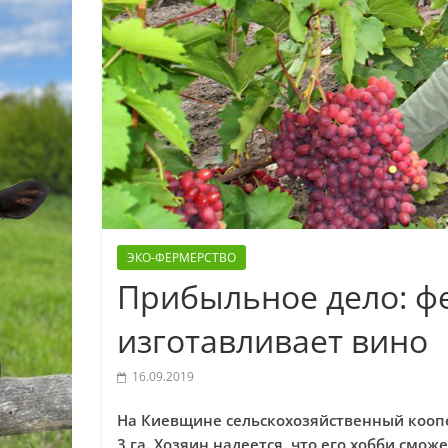
ЭКО-ФЕРМЕРСТВО
Прибыльное дело: ф
изготавливает вино
16.09.2019
На Киевщине сельскохозяйственный кооп
3 га. Хозяин надеется, что его хобби смож