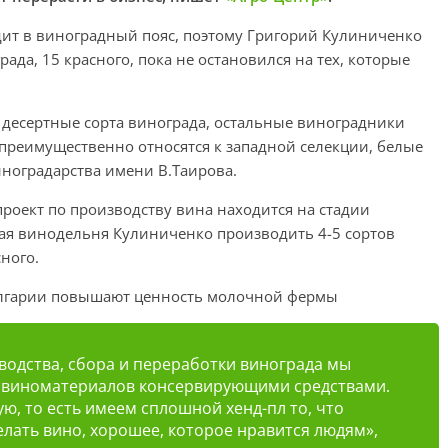
дит в виноградный пояс, поэтому Григорий Кулиниченко
ада, 15 красного, пока не остановился на тех, которые
т десертные сорта винограда, остальные виноградники
 преимущественно относятся к западной селекции, белые
ноградарства имени В.Таирова.
проект по производству вина находится на стадии
я винодельня Кулиниченко производить 4-5 сортов
сного.
олгарии повышают ценность молочной фермы
зводства, сбора и переработки винограда мы
и виноматериалов консервирующими средствами.
, то есть имеем сплошной хенд-пл то, что
елать вино, хорошее, которое нравится людям»,