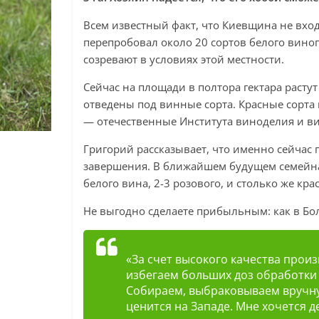
Всем известный факт, что Киевщина не вхо
перепробовал около 20 сортов белого виногр
созревают в условиях этой местности.
Сейчас на площади в полтора гектара расту
отведены под винные сорта. Красные сорта
— отечественные Института виноделия и ви
Григорий рассказывает, что именно сейчас 
завершения. В ближайшем будущем семейна
белого вина, 2-3 розового, и столько же кра
Не выгодно сделаете прибыльным: как в Б
«За счет высокого качества прои
избегаем больших доз обработк
Собираем, выбраковываем вручную
ценится на Западе. Мне хочется д