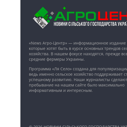
«News Агро-Центр» — информационное издание 
которые хотят быть в курсе основных трендов се
хозяйства. В нашем фокусе находятся, прежде все
средние фермеры Украины.
Программа «Ля Село» создана для популяризаци
ведь именно сельское хозяйство поддерживает ст
успешному развитию. Наши журналисты сделают
пребывание на нашем сайте было максимально
информативным и интересным.
© 2026
НОВИНИ СІЛЬСЬКОГО ГОСПОДАРСТВА УКР