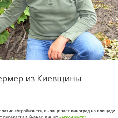
ермер из Киевщины
ератив «Агробизнес», выращивает виноград на площади
ет перерасти в бизнес, пишет
«Агро-Центр»
.