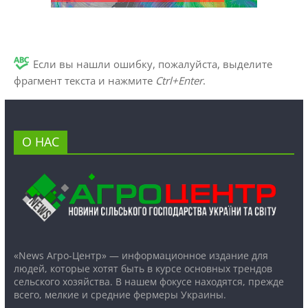
Если вы нашли ошибку, пожалуйста, выделите
фрагмент текста и нажмите
Ctrl+Enter
.
О НАС
«News Агро-Центр» — информационное издание для
людей, которые хотят быть в курсе основных трендов
сельского хозяйства. В нашем фокусе находятся, прежде
всего, мелкие и средние фермеры Украины.