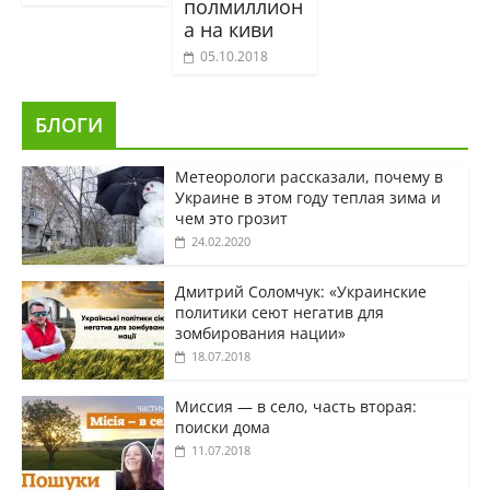
полмиллион
а на киви
05.10.2018
БЛОГИ
Метеорологи рассказали, почему в
Украине в этом году теплая зима и
чем это грозит
24.02.2020
Дмитрий Соломчук: «Украинские
политики сеют негатив для
зомбирования нации»
18.07.2018
Миссия — в село, часть вторая:
поиски дома
11.07.2018