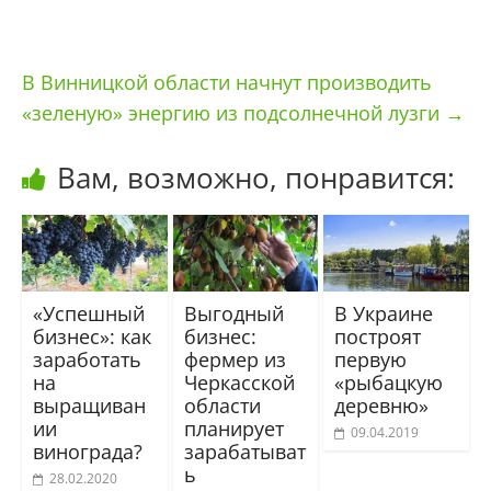
В Винницкой области начнут производить
«зеленую» энергию из подсолнечной лузги
→
Вам, возможно, понравится:
«Успешный
Выгодный
В Украине
бизнес»: как
бизнес:
построят
заработать
фермер из
первую
на
Черкасской
«рыбацкую
выращиван
области
деревню»
ии
планирует
09.04.2019
винограда?
зарабатыват
ь
28.02.2020