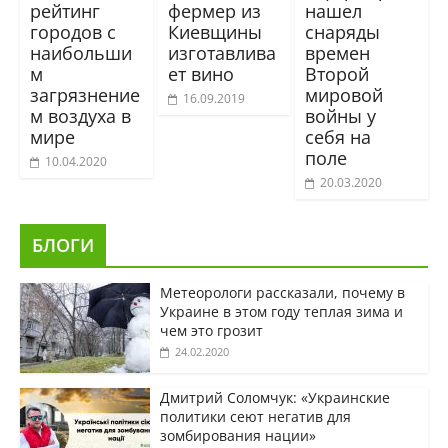
рейтинг
фермер из
нашел
городов с
Киевщины
снаряды
наибольши
изготавлива
времен
м
ет вино
Второй
загрязнение
мировой
16.09.2019
м воздуха в
войны у
мире
себя на
поле
10.04.2020
20.03.2020
БЛОГИ
Метеорологи рассказали, почему в
Украине в этом году теплая зима и
чем это грозит
24.02.2020
Дмитрий Соломчук: «Украинские
политики сеют негатив для
зомбирования нации»