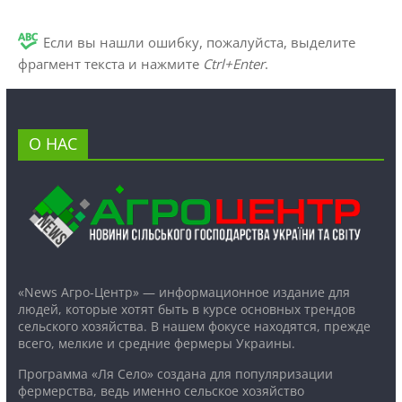
Если вы нашли ошибку, пожалуйста, выделите
фрагмент текста и нажмите
Ctrl+Enter
.
О НАС
«News Агро-Центр» — информационное издание для
людей, которые хотят быть в курсе основных трендов
сельского хозяйства. В нашем фокусе находятся, прежде
всего, мелкие и средние фермеры Украины.
Программа «Ля Село» создана для популяризации
фермерства, ведь именно сельское хозяйство