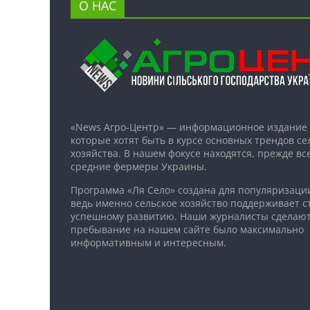
О НАС
«News Агро-Центр» — информационное издание 
которые хотят быть в курсе основных трендов се
хозяйства. В нашем фокусе находятся, прежде все
средние фермеры Украины.
Программа «Ля Село» создана для популяризаци
ведь именно сельское хозяйство поддерживает ст
успешному развитию. Наши журналисты сделают
пребывание на нашем сайте было максимально
информативным и интересным.