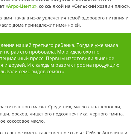
шет
«Агро-Центр»
, со ссылкой на «Сельский хозяин плюс».
аслами начала из-за увлечения темой здорового питания и
 масло дома принадлежит именно ей.
ждения нашей третьего ребенка. Тогда я уже знала
и не раз его пробовала. Мою идею охотно
пециальный пресс. Первым изготовили льняное
бя и друзей. И с каждым разом спрос на продукцию
елывали семь видов семян.»
растительного масла. Среди них, масло льна, конопли,
опши, орехов, чищеного подсолнечника, черного тмина.
е кокосовое масло.
о, главное иметь качественное сырье. Сейчас Ангелина и