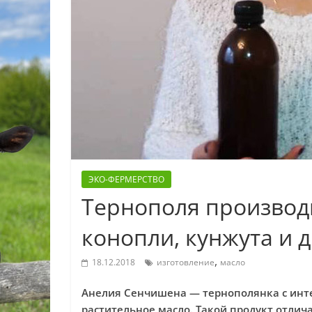
ЭКО-ФЕРМЕРСТВО
Тернополя производи
конопли, кунжута и 
,
18.12.2018
изготовление
масло
Анелия Сенчишена — тернополянка с инт
растительное масло. Такой продукт отлича