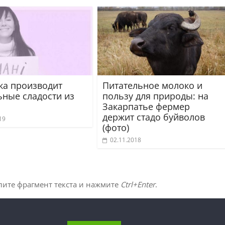
ка производит
Питательное молоко и
ьные сладости из
пользу для природы: на
Закарпатье фермер
держит стадо буйволов
19
(фото)
02.11.2018
лите фрагмент текста и нажмите
Ctrl+Enter
.