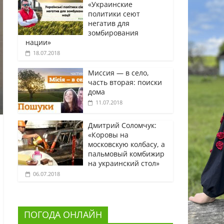
«Украинские
политики сеют
негатив для
зомбирования
нации»
18.07.2018
Миссия — в село,
часть вторая: поиски
дома
11.07.2018
Дмитрий Соломчук:
«Коровы на
московскую колбасу, а
пальмовый комбижир
на украинский стол»
06.07.2018
ПОГОДА ОНЛАЙН