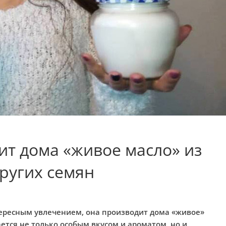
т дома «живое масло» из
других семян
ересным увлечением, она производит дома «живое»
ется не только особым вкусом и ароматом, но и