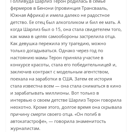
Голливуда Шарлиз Терон родилась в семье
фермеров в Бенони (провинция Трансвааль,
Южная Африка) и имела далеко не радостное
детство. Ее отец был алкоголиком и бил ее мать. А
когда Шарлиз был о 15, она стала свидетелем того,
как мама в целях самообороны застрелила отца.
Как девушка пережила эту трагедию, можно
только догадываться. Однако через год по
настоянию мамы Терон приняла участие в
конкурсе красоты, стала его победительницей и,
заключив контракт с модельным агентством,
поехала на заработки в США. Затем ее история
стала известна всем — она ​​стала сниматься в кино
и зарабатывать миллионы. Вот только в
интервью о своем детстве Шарлиз Терон говорила
неохотно. Кроме этого, долгое время она скрывала
причину смерти своего отца. «Он погиб в
автокатастрофе», — говорила знаменитость
журналистам.