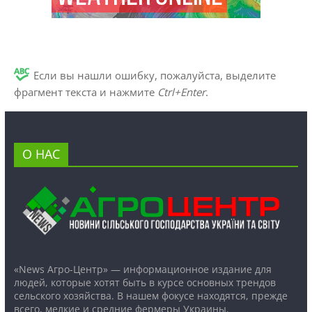
Если вы нашли ошибку, пожалуйста, выделите
фрагмент текста и нажмите
Ctrl+Enter
.
О НАС
«News Агро-Центр» — информационное издание для
людей, которые хотят быть в курсе основных трендов
сельского хозяйства. В нашем фокусе находятся, прежде
всего, мелкие и средние фермеры Украины.