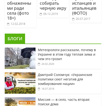
обнаженны
собирать
испанцев и
ми ради
черную икру
итальянцев
села (фото
(ФОТО)
06.12.2019
18+)
20.07.2017
12.02.2018
БЛОГИ
Метеорологи рассказали, почему в
Украине в этом году теплая зима и
чем это грозит
24.02.2020
Дмитрий Соломчук: «Украинские
политики сеют негатив для
зомбирования нации»
18.07.2018
Миссия — в село, часть вторая:
поиски дома