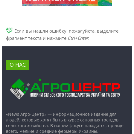
Если вы нашли ошибку, пожалуйста, выделите
фрагмент текста и нажмите
Ctrl+Enter
.
О НАС
«News Агро-Центр» — информационное издание для
людей, которые хотят быть в курсе основных трендов
сельского хозяйства. В нашем фокусе находятся, прежде
всего, мелкие и средние фермеры Украины.