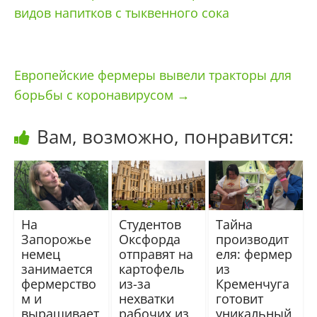
видов напитков с тыквенного сока
Европейские фермеры вывели тракторы для
борьбы с коронавирусом
→
Вам, возможно, понравится:
На
Студентов
Тайна
Запорожье
Оксфорда
производит
немец
отправят на
еля: фермер
занимается
картофель
из
фермерство
из-за
Кременчуга
м и
нехватки
готовит
выращивает
рабочих из
уникальный