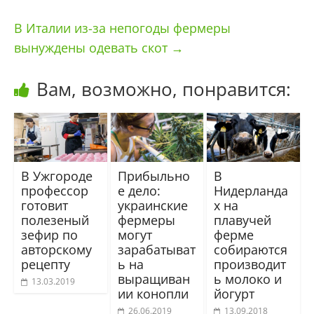
В Италии из-за непогоды фермеры
вынуждены одевать скот
→
Вам, возможно, понравится:
В Ужгороде
Прибыльно
В
профессор
е дело:
Нидерланда
готовит
украинские
х на
полезеный
фермеры
плавучей
зефир по
могут
ферме
авторскому
зарабатыват
собираются
рецепту
ь на
производит
выращиван
ь молоко и
13.03.2019
ии конопли
йогурт
26.06.2019
13.09.2018