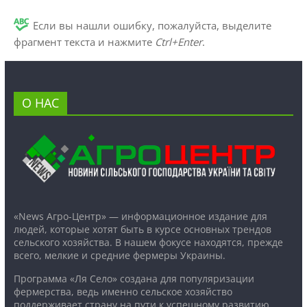
Если вы нашли ошибку, пожалуйста, выделите
фрагмент текста и нажмите
Ctrl+Enter
.
О НАС
«News Агро-Центр» — информационное издание для
людей, которые хотят быть в курсе основных трендов
сельского хозяйства. В нашем фокусе находятся, прежде
всего, мелкие и средние фермеры Украины.
Программа «Ля Село» создана для популяризации
фермерства, ведь именно сельское хозяйство
поддерживает страну на пути к успешному развитию.