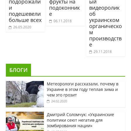
подорожали
фрукты на
ый
и
подоконник
видеоролик
подешевели
е
об
больше всех
украинском
06.11.2018
органическо
26.05.2020
м
производств
е
29.11.2018
БЛОГИ
Метеорологи рассказали, почему в
Украине в этом году теплая зима и
чем это грозит
24.02.2020
Дмитрий Соломчук: «Украинские
политики сеют негатив для
зомбирования нации»