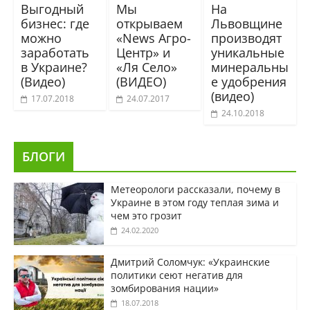
Выгодный
Мы
На
бизнес: где
открываем
Львовщине
можно
«News Агро-
производят
заработать
Центр» и
уникальные
в Украине?
«Ля Село»
минеральны
(Видео)
(ВИДЕО)
е удобрения
(видео)
17.07.2018
24.07.2017
24.10.2018
БЛОГИ
Метеорологи рассказали, почему в
Украине в этом году теплая зима и
чем это грозит
24.02.2020
Дмитрий Соломчук: «Украинские
политики сеют негатив для
зомбирования нации»
18.07.2018