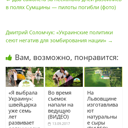
в полях Сумщины — пилоты погибли (фото)
Дмитрий Соломчук: «Украинские политики
сеют негатив для зомбирования нации»
→
Вам, возможно, понравится:
«Я выбрала
Во время
На
Украину»:
съемок
Львовщине
швейцарка
напали на
изготавлива
уже семь
ведущую
ют
лет
(ВИДЕО)
натуральны
развивает
е сыры
13.09.2017