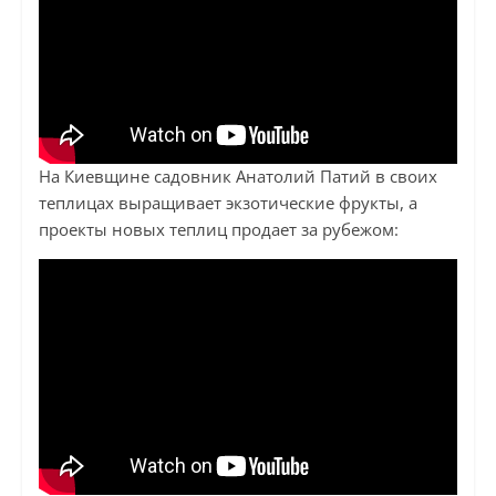
На Киевщине садовник Анатолий Патий в своих
теплицах выращивает экзотические фрукты, а
проекты новых теплиц продает за рубежом: