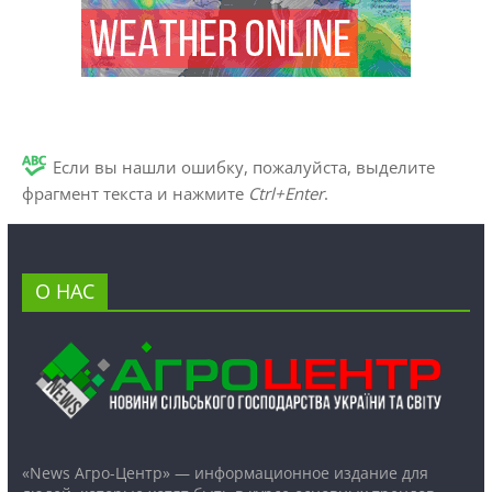
Если вы нашли ошибку, пожалуйста, выделите
фрагмент текста и нажмите
Ctrl+Enter
.
О НАС
«News Агро-Центр» — информационное издание для