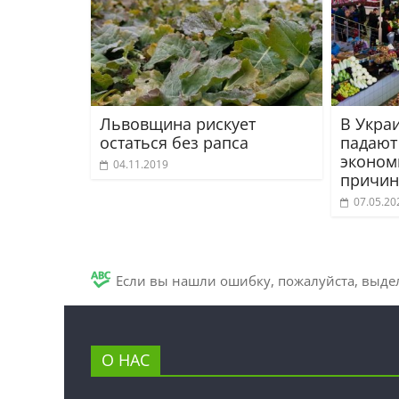
Львовщина рискует
В Укра
остаться без рапса
падают
эконом
04.11.2019
причи
07.05.20
Если вы нашли ошибку, пожалуйста, выде
О НАС