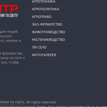
АГРОТЕХНИКА
АГРОПОЛИТИКА
АГРОПРАВО
ЭКО-ФЕРМЕРСТВО
для людей,
ЖИВОТНОВОДСТВО
льского
РАСТЕНИЕВОДСТВО
го, мелкие и
ЛЯ СЕЛО
и фермерства,
ФОТОГАЛЕРЕЯ
рану на пути к
 все, чтобы
АЇНИ ТА СВІТУ
. All rights reserved.
формаційному порталі "News Агро-Центр" можливе тільки за ум