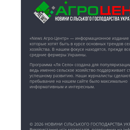
«News Агро-Центр» — информационное издание 
которые хотят быть в курсе основных трендов се
хозяйства. В нашем фокусе находятся, прежде все
средние фермеры Украины.
Программа «Ля Село» создана для популяризаци
ведь именно сельское хозяйство поддерживает ст
успешному развитию. Наши журналисты сделают
пребывание на нашем сайте было максимально
информативным и интересным.
© 2026
НОВИНИ СІЛЬСЬКОГО ГОСПОДАРСТВА УКР
Використання усіх матеріалів, розміщених на ін