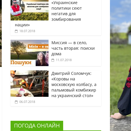
«Украинские
политики сеют
негатив для
зомбирования
нации»
18.07.2018
Миссия — в село,
часть вторая: поиски
дома
11.07.2018
Дмитрий Соломчук:
«Коровы на
московскую колбасу, а
пальмовый комбижир
на украинский стол»
06.07.2018
ПОГОДА ОНЛАЙН