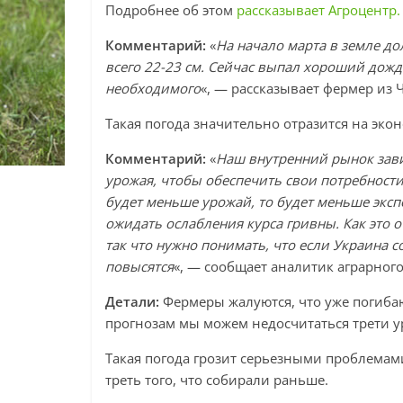
Подробнее об этом
рассказывает Агроцентр.
Комментарий:
«
На начало марта в земле до
всего 22-23 см. Сейчас выпал хороший дождь
необходимого
«, — рассказывает фермер из 
Такая погода значительно отразится на эко
Комментарий:
«
Наш внутренний рынок зави
урожая, чтобы обеспечить свои потребности,
будет меньше урожай, то будет меньше экс
ожидать ослабления курса гривны. Как это о
так что нужно понимать, что если Украина 
повысятся
«, — сообщает аналитик аграрног
Детали:
Фермеры жалуются, что уже погиб
прогнозам мы можем недосчитаться трети у
Такая погода грозит серьезными проблемами
треть того, что собирали раньше.