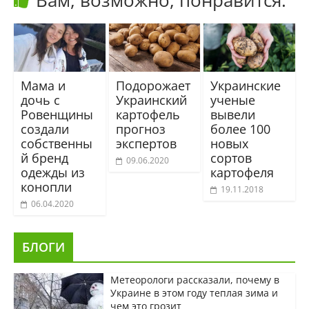
Вам, возможно, понравится:
Мама и
Подорожает
Украинские
дочь с
Украинский
ученые
Ровенщины
картофель
вывели
создали
прогноз
более 100
собственны
экспертов
новых
й бренд
сортов
09.06.2020
одежды из
картофеля
конопли
19.11.2018
06.04.2020
БЛОГИ
Метеорологи рассказали, почему в
Украине в этом году теплая зима и
чем это грозит