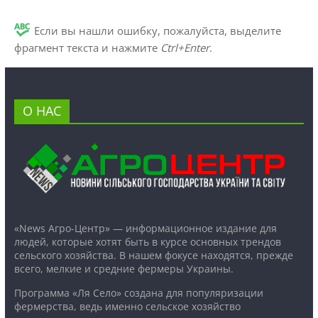
Если вы нашли ошибку, пожалуйста, выделите
фрагмент текста и нажмите
Ctrl+Enter
.
О НАС
«News Агро-Центр» — информационное издание для
людей, которые хотят быть в курсе основных трендов
сельского хозяйства. В нашем фокусе находятся, прежде
всего, мелкие и средние фермеры Украины.
Программа «Ля Село» создана для популяризации
фермерства, ведь именно сельское хозяйство