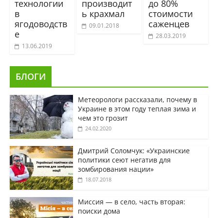
технологии
производит
до 80%
в
ь крахмал
стоимости
ягодоводств
саженцев
09.01.2018
е
28.03.2019
13.06.2019
БЛОГИ
Метеорологи рассказали, почему в
Украине в этом году теплая зима и
чем это грозит
24.02.2020
Дмитрий Соломчук: «Украинские
политики сеют негатив для
зомбирования нации»
18.07.2018
Миссия — в село, часть вторая:
поиски дома