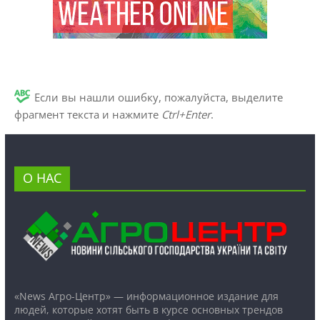
Если вы нашли ошибку, пожалуйста, выделите
фрагмент текста и нажмите
Ctrl+Enter
.
О НАС
«News Агро-Центр» — информационное издание для
людей, которые хотят быть в курсе основных трендов