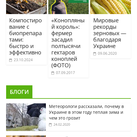
Компостиро
«Конопляны
Мировые
вание с
й король»:
рекорды
биопрепара
фермер
зерновых —
тами:
засадил
благодаря
быстро и
полтысячи
Украине
эффективно
гектаров
09.06.2020
коноплей
23.10.2024
(ФОТО)
07.09.2017
БЛОГИ
Метеорологи рассказали, почему в
Украине в этом году теплая зима и
чем это грозит
24.02.2020