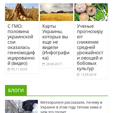
С ГМО:
Карты
Ученые
половина
Украины,
прогнозиру
украинской
которых вы
ют
сои
еще не
снижение
оказалась
видели
средней
генномодиф
(Инфографи
урожайност
ицированно
ка)
и овощей и
й (видео)
бобовых
28.08.2017
культур
05.11.2018
13.09.2018
БЛОГИ
Метеорологи рассказали, почему в
Украине в этом году теплая зима и
чем это грозит