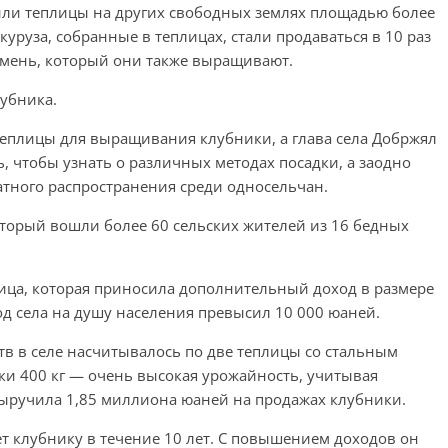
или теплицы на других свободных землях площадью более
укуруза, собранные в теплицах, стали продаваться в 10 раз
чмень, который они также выращивают.
убника.
 теплицы для выращивания клубники, а глава села Добржял
 чтобы узнать о различных методах посадки, а заодно
атного распространения среди односельчан.
который вошли более 60 сельских жителей из 16 бедных
лица, которая приносила дополнительный доход в размере
ход села на душу населения превысил 10 000 юаней.
тв в селе насчитывалось по две теплицы со стальным
ки 400 кг — очень высокая урожайность, учитывая
 выручила 1,85 миллиона юаней на продажах клубники.
т клубнику в течение 10 лет. С повышением доходов он