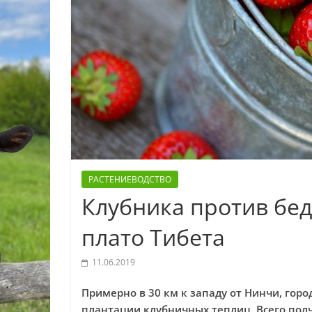
РАСТЕНИЕВОДСТВО
Клубника против бед
плато Тибета
11.06.2019
Примерно в 30 км к западу от Нинчи, гор
плантации клубничных теплиц. Всего полч