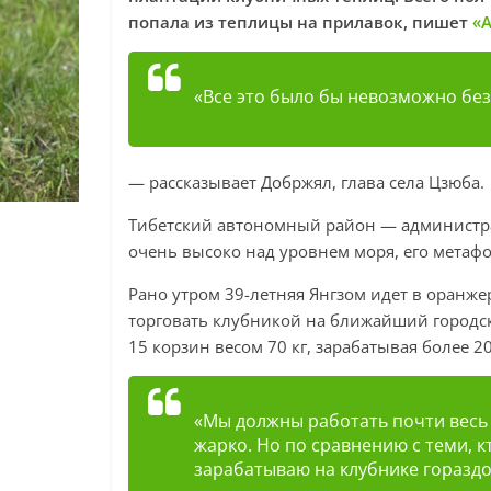
попала из теплицы на прилавок, пишет
«А
«Все это было бы невозможно бе
— рассказывает Добржял, глава села Цзюба.
Тибетский автономный район — администрат
очень высоко над уровнем моря, его метаф
Рано утром 39-летняя Янгзом идет в оранжер
торговать клубникой на ближайший городск
15 корзин весом 70 кг, зарабатывая более 2
«Мы должны работать почти весь 
жарко. Но по сравнению с теми, 
зарабатываю на клубнике гораздо