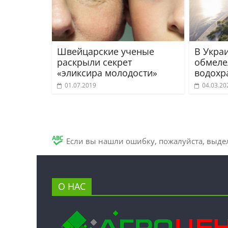
Швейцарские ученые
В Укра
раскрыли секрет
обмеле
«эликсира молодости»
водохр
01.07.2019
04.03.20
Если вы нашли ошибку, пожалуйста, выде
О НАС