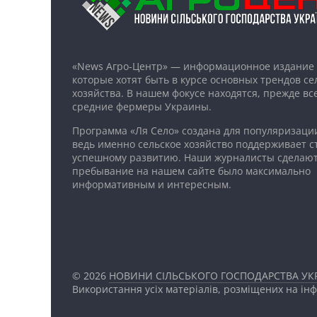
«News Агро-Центр» — информационное издание 
которые хотят быть в курсе основных трендов се
хозяйства. В нашем фокусе находятся, прежде все
средние фермеры Украины.
Программа «Ля Село» создана для популяризаци
ведь именно сельское хозяйство поддерживает ст
успешному развитию. Наши журналисты сделают
пребывание на нашем сайте было максимально
информативным и интересным.
© 2026
НОВИНИ СІЛЬСЬКОГО ГОСПОДАРСТВА УКР
Використання усіх матеріалів, розміщених на ін