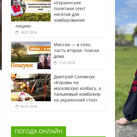
«Украинские
политики сеют
негатив для
зомбирования
нации»
18.07.2018
Миссия — в село,
часть вторая: поиски
дома
11.07.2018
Дмитрий Соломчук:
«Коровы на
московскую колбасу, а
пальмовый комбижир
на украинский стол»
06.07.2018
ПОГОДА ОНЛАЙН