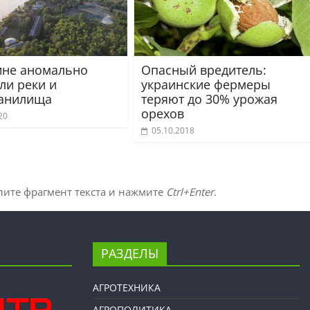
ине аномально
Опасный вредитель:
ли реки и
украинские фермеры
анилища
теряют до 30% урожая
орехов
20
05.10.2018
лите фрагмент текста и нажмите
Ctrl+Enter
.
РАЗДЕЛЫ
АГРОТЕХНИКА
АГРОПОЛИТИКА