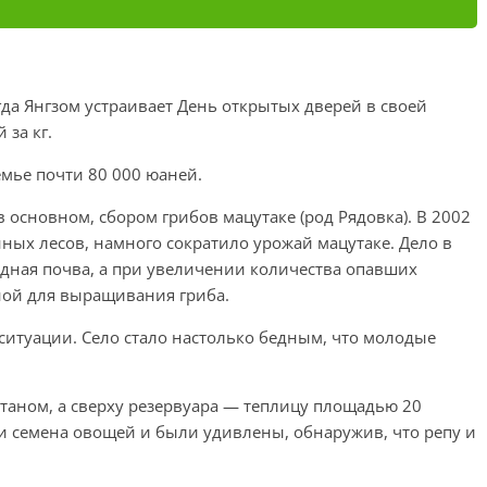
гда Янгзом устраивает День открытых дверей в своей
 за кг.
емье почти 80 000 юаней.
 основном, сбором грибов мацутаке (род Рядовка). В 2002
нных лесов, намного сократило урожай мацутаке. Дело в
одная почва, а при увеличении количества опавших
дной для выращивания гриба.
ситуации. Село стало настолько бедным, что молодые
метаном, а сверху резервуара — теплицу площадью 20
и семена овощей и были удивлены, обнаружив, что репу и