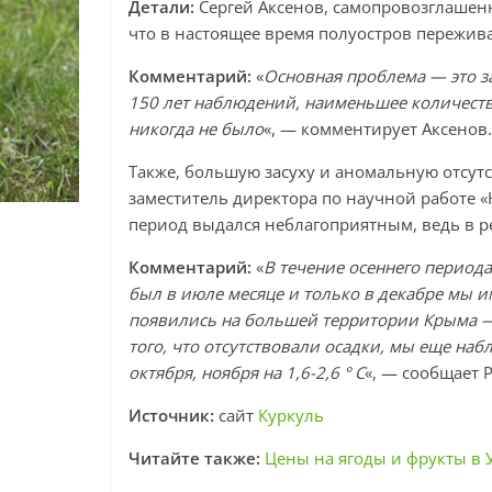
Детали:
Сергей Аксенов, самопровозглаше
что в настоящее время полуостров пережива
Комментарий:
«
Основная проблема — это за
150 лет наблюдений, наименьшее количество
никогда не было
«, — комментирует Аксенов.
Также, большую засуху и аномальную отсут
заместитель директора по научной работе «
период выдался неблагоприятным, ведь в р
Комментарий:
«
В течение осеннего период
был в июле месяце и только в декабре мы и
появились на большей территории Крыма — 
того, что отсутствовали осадки, мы еще на
октября, ноября на 1,6-2,6 ° С
«, — сообщает 
Источник:
сайт
Куркуль
Читайте также:
Цены на ягоды и фрукты в 