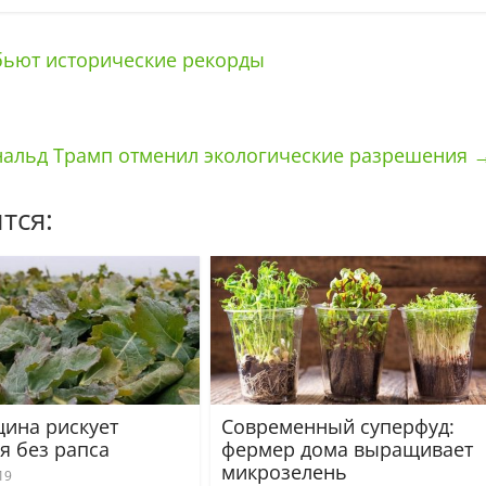
бьют исторические рекорды
альд Трамп отменил экологические разрешения
тся:
ина рискует
Современный суперфуд:
я без рапса
фермер дома выращивает
микрозелень
19