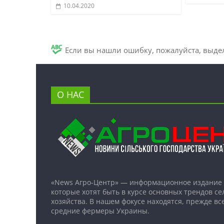
10.04.2020
Если вы нашли ошибку, пожалуйста, выде
О НАС
«News Агро-Центр» — информационное издание 
которые хотят быть в курсе основных трендов се
хозяйства. В нашем фокусе находятся, прежде все
средние фермеры Украины.