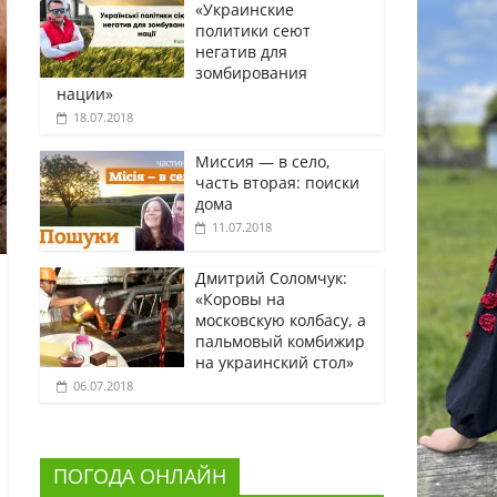
«Украинские
политики сеют
негатив для
зомбирования
нации»
18.07.2018
Миссия — в село,
часть вторая: поиски
дома
11.07.2018
Дмитрий Соломчук:
«Коровы на
московскую колбасу, а
пальмовый комбижир
на украинский стол»
06.07.2018
ПОГОДА ОНЛАЙН