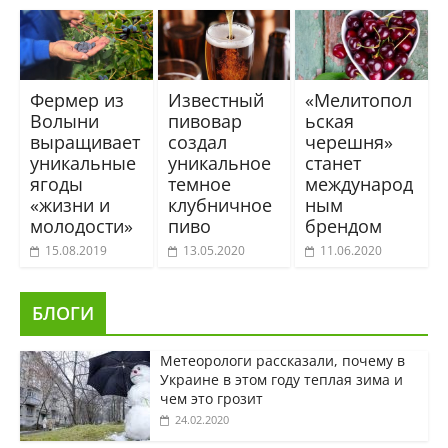
Фермер из
Известный
«Мелитопол
Волыни
пивовар
ьская
выращивает
создал
черешня»
уникальные
уникальное
станет
ягоды
темное
международ
«жизни и
клубничное
ным
молодости»
пиво
брендом
15.08.2019
13.05.2020
11.06.2020
БЛОГИ
Метеорологи рассказали, почему в
Украине в этом году теплая зима и
чем это грозит
24.02.2020