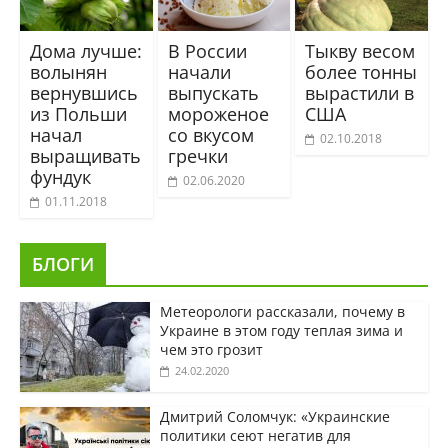
Дома лучше:
В России
Тыкву весом
волынян
начали
более тонны
вернувшись
выпускать
вырастили в
из Польши
мороженое
США
начал
со вкусом
02.10.2018
выращивать
гречки
фундук
02.06.2020
01.11.2018
БЛОГИ
Метеорологи рассказали, почему в
Украине в этом году теплая зима и
чем это грозит
24.02.2020
Дмитрий Соломчук: «Украинские
политики сеют негатив для