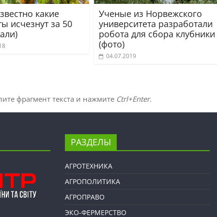
звестно какие
Ученые из Норвежского
ы исчезнут за 50
университета разработали
тали)
робота для сбора клубники
(фото)
18
04.07.2019
лите фрагмент текста и нажмите
Ctrl+Enter
.
РАЗДЕЛЫ
АГРОТЕХНИКА
АГРОПОЛИТИКА
АГРОПРАВО
ЭКО-ФЕРМЕРСТВО