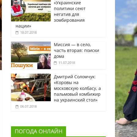
«Украинские
политики сеют
негатив для
зомбирования
нации»
18.07.2018
Миссия — в село,
часть вторая: поиски
дома
11.07.2018
Дмитрий Соломчук:
«Коровы на
московскую колбасу, а
пальмовый комбижир
на украинский стол»
06.07.2018
ПОГОДА ОНЛАЙН