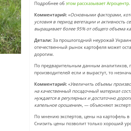
Подробнее об
этом рассказывает Агроцентр.
Комментарий:
«
Основными факторами, кото
условия в период вегетации и активность с
выращивает более 95% от общего объема к
Детали:
За прошлогодний неурожай Украин
отечественный рынок картофеля может оста
дорогим.
По предварительным данным аналитиков, 
производителей если и вырастут, то незнач
Комментарий:
«
Увеличить объемы производ
на качественный посадочный материал соста
нуждается в регулярных и достаточно дорог
капельное орошение
«, — объясняют экспер
По мнению экспертов, цены на картофель в 
Снизить цены позволит только хороший уро