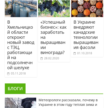
В
«Успешный
В Украине
Хмельницко
бизнес»: как
внедряют
й области
заработать
канадские
откроют
на
технологии
новый завод
выращиван
выращиван
с ТЭЦ,
ии
ия фасоли
работающи
винограда?
01.10.2018
й на
28.02.2020
подсолнечн
ой шелухе
05.11.2018
БЛОГИ
Метеорологи рассказали, почему в
Украине в этом году теплая зима и