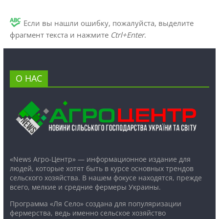
Если вы нашли ошибку, пожалуйста, выделите
фрагмент текста и нажмите
Ctrl+Enter
.
О НАС
«News Агро-Центр» — информационное издание для
людей, которые хотят быть в курсе основных трендов
сельского хозяйства. В нашем фокусе находятся, прежде
всего, мелкие и средние фермеры Украины.
Программа «Ля Село» создана для популяризации
фермерства, ведь именно сельское хозяйство