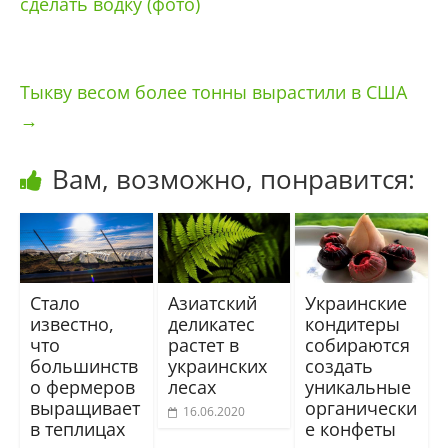
сделать водку (фото)
Тыкву весом более тонны вырастили в США
→
Вам, возможно, понравится:
Стало
Азиатский
Украинские
известно,
деликатес
кондитеры
что
растет в
собираются
большинств
украинских
создать
о фермеров
лесах
уникальные
выращивает
органически
16.06.2020
в теплицах
е конфеты