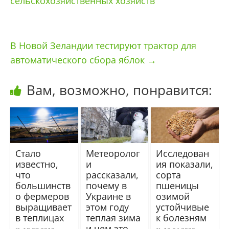
сельскохозяйственных хозяйств
В Новой Зеландии тестируют трактор для
автоматического сбора яблок
→
Вам, возможно, понравится:
Стало
Метеоролог
Исследован
известно,
и
ия показали,
что
рассказали,
сорта
большинств
почему в
пшеницы
о фермеров
Украине в
озимой
выращивает
этом году
устойчивые
в теплицах
теплая зима
к болезням
и чем это