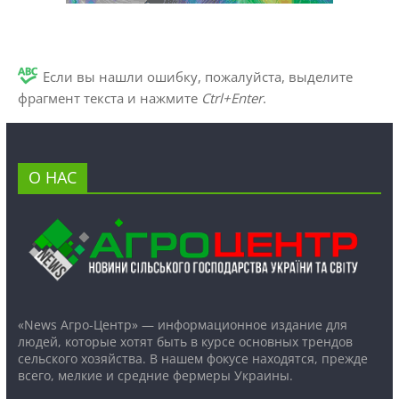
Если вы нашли ошибку, пожалуйста, выделите
фрагмент текста и нажмите
Ctrl+Enter
.
О НАС
«News Агро-Центр» — информационное издание для
людей, которые хотят быть в курсе основных трендов
сельского хозяйства. В нашем фокусе находятся, прежде
всего, мелкие и средние фермеры Украины.