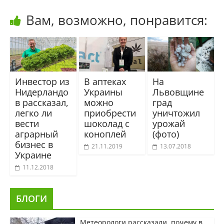
Вам, возможно, понравится:
Инвестор из
В аптеках
На
Нидерландо
Украины
Львовщине
в рассказал,
можно
град
легко ли
приобрести
уничтожил
вести
шоколад с
урожай
аграрный
коноплей
(фото)
бизнес в
21.11.2019
13.07.2018
Украине
11.12.2018
БЛОГИ
Метеорологи рассказали, почему в