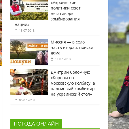
«Украинские
политики сеют
негатив для
зомбирования
нации»
18.07.2018
Миссия — в село,
часть вторая: поиски
дома
11.07.2018
Дмитрий Соломчук:
«Коровы на
московскую колбасу, а
пальмовый комбижир
на украинский стол»
06.07.2018
ПОГОДА ОНЛАЙН