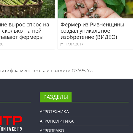
ине вырос спрос на
Фермер из Ривненщины
 сколько на ней
создал уникальное
тывают фермеры
изобретение (ВИДЕО)
20
17.07.2017
лите фрагмент текста и нажмите
Ctrl+Enter
.
РАЗДЕЛЫ
АГРОТЕХНИКА
АГРОПОЛИТИКА
АГРОПРАВО