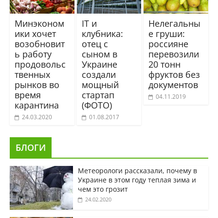
Минэконом
IТ и
Нелегальны
ики хочет
клубника:
е груши:
возобновит
отец с
россияне
ь работу
сыном в
перевозили
продовольс
Украине
20 тонн
твенных
создали
фруктов без
рынков во
мощный
документов
время
стартап
04.11.2019
карантина
(ФОТО)
24.03.2020
01.08.2017
БЛОГИ
Метеорологи рассказали, почему в
Украине в этом году теплая зима и
чем это грозит
24.02.2020