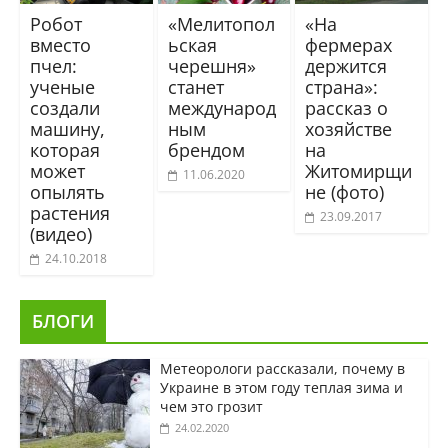
Робот
«Мелитопол
«На
вместо
ьская
фермерах
пчел:
черешня»
держится
ученые
станет
страна»:
создали
международ
рассказ о
машину,
ным
хозяйстве
которая
брендом
на
может
Житомирщи
11.06.2020
опылять
не (фото)
растения
23.09.2017
(видео)
24.10.2018
БЛОГИ
Метеорологи рассказали, почему в
Украине в этом году теплая зима и
чем это грозит
24.02.2020