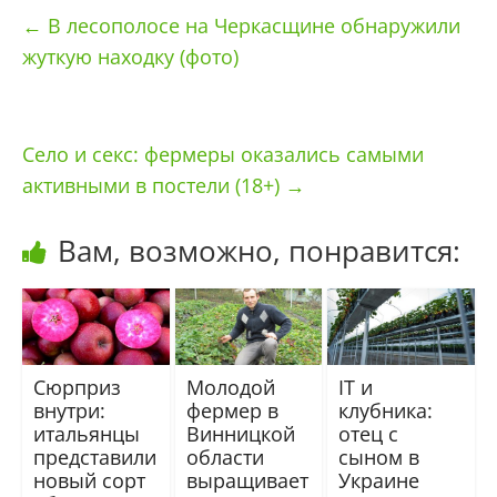
←
В лесополосе на Черкасщине обнаружили
жуткую находку (фото)
Село и секс: фермеры оказались самыми
активными в постели (18+)
→
Вам, возможно, понравится:
Сюрприз
Молодой
IТ и
внутри:
фермер в
клубника:
итальянцы
Винницкой
отец с
представили
области
сыном в
новый сорт
выращивает
Украине