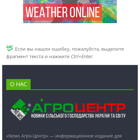
Если вы нашли ошибку, пожалуйста, выделите
фрагмент текста и нажмите
Ctrl+Enter
.
О НАС
«News Агро-Центр» — информационное издание для