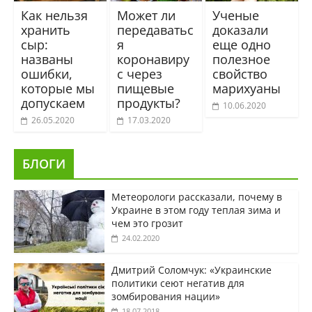
Как нельзя
Может ли
Ученые
хранить
передаватьс
доказали
сыр:
я
еще одно
названы
коронавиру
полезное
ошибки,
с через
свойство
которые мы
пищевые
марихуаны
допускаем
продукты?
10.06.2020
26.05.2020
17.03.2020
БЛОГИ
Метеорологи рассказали, почему в
Украине в этом году теплая зима и
чем это грозит
24.02.2020
Дмитрий Соломчук: «Украинские
политики сеют негатив для
зомбирования нации»
18.07.2018