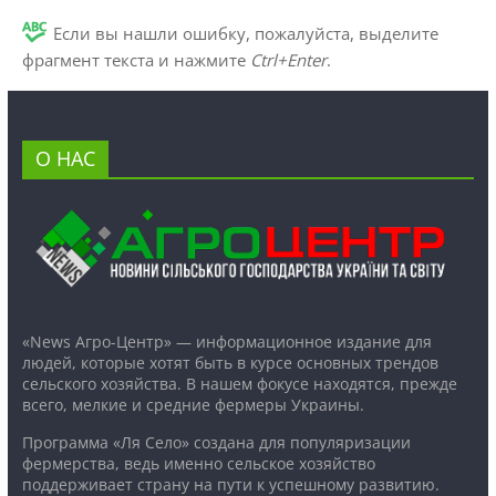
Если вы нашли ошибку, пожалуйста, выделите
фрагмент текста и нажмите
Ctrl+Enter
.
О НАС
«News Агро-Центр» — информационное издание для
людей, которые хотят быть в курсе основных трендов
сельского хозяйства. В нашем фокусе находятся, прежде
всего, мелкие и средние фермеры Украины.
Программа «Ля Село» создана для популяризации
фермерства, ведь именно сельское хозяйство
поддерживает страну на пути к успешному развитию.