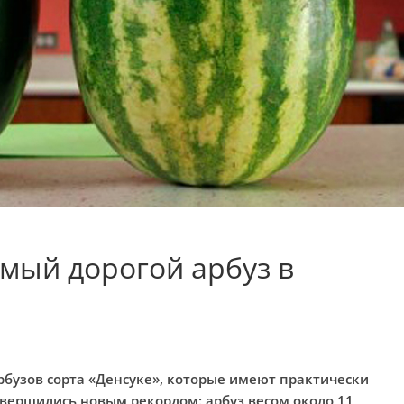
мый дорогой арбуз в
рбузов сорта «Денсуке», которые имеют практически
авершились новым рекордом: арбуз весом около 11