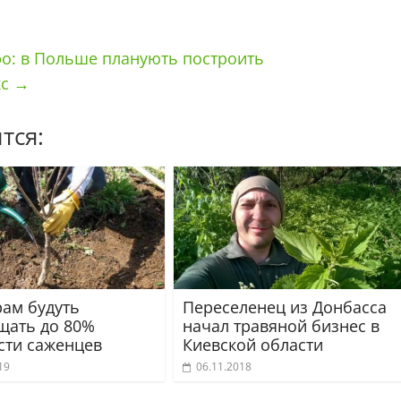
о: в Польше планують построить
кс
→
тся:
ам будуть
Переселенец из Донбасса
щать до 80%
начал травяной бизнес в
сти саженцев
Киевской области
19
06.11.2018