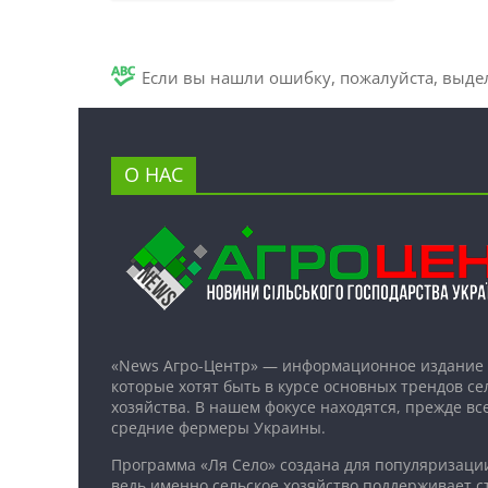
Если вы нашли ошибку, пожалуйста, выде
О НАС
«News Агро-Центр» — информационное издание 
которые хотят быть в курсе основных трендов се
хозяйства. В нашем фокусе находятся, прежде все
средние фермеры Украины.
Программа «Ля Село» создана для популяризаци
ведь именно сельское хозяйство поддерживает ст