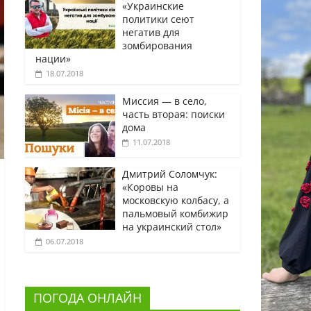
«Украинские
политики сеют
негатив для
зомбирования
нации»
18.07.2018
Миссия — в село,
часть вторая: поиски
дома
11.07.2018
Дмитрий Соломчук:
«Коровы на
московскую колбасу, а
пальмовый комбижир
на украинский стол»
06.07.2018
ПОГОДА ОНЛАЙН