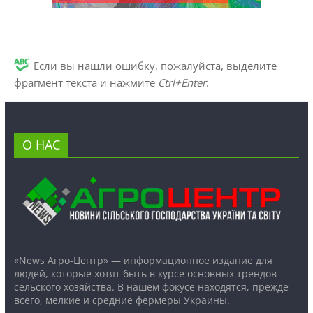
Если вы нашли ошибку, пожалуйста, выделите
фрагмент текста и нажмите
Ctrl+Enter
.
О НАС
«News Агро-Центр» — информационное издание для
людей, которые хотят быть в курсе основных трендов
сельского хозяйства. В нашем фокусе находятся, прежде
всего, мелкие и средние фермеры Украины.