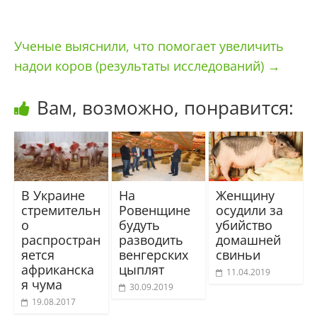
Ученые выяснили, что помогает увеличить
надои коров (результаты исследований)
→
Вам, возможно, понравится:
В Украине
На
Женщину
стремительн
Ровенщине
осудили за
о
будуть
убийство
распростран
разводить
домашней
яется
венгерских
свиньи
африканска
цыплят
11.04.2019
я чума
30.09.2019
19.08.2017