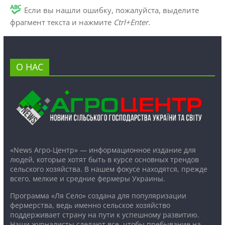
Если вы нашли ошибку, пожалуйста, выделите
фрагмент текста и нажмите
Ctrl+Enter
.
О НАС
«News Агро-Центр» — информационное издание для
людей, которые хотят быть в курсе основных трендов
сельского хозяйства. В нашем фокусе находятся, прежде
всего, мелкие и средние фермеры Украины.
Программа «Ля Село» создана для популяризации
фермерства, ведь именно сельское хозяйство
поддерживает страну на пути к успешному развитию.
Наши журналисты сделают все, чтобы пребывание на