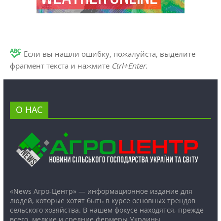
Если вы нашли ошибку, пожалуйста, выделите
фрагмент текста и нажмите
Ctrl+Enter
.
О НАС
«News Агро-Центр» — информационное издание для
людей, которые хотят быть в курсе основных трендов
сельского хозяйства. В нашем фокусе находятся, прежде
всего, мелкие и средние фермеры Украины.