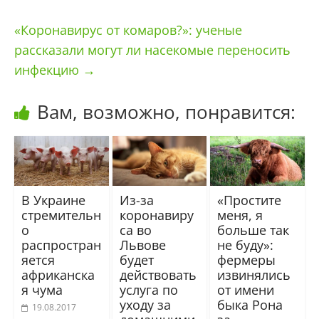
«Коронавирус от комаров?»: ученые
рассказали могут ли насекомые переносить
инфекцию
→
Вам, возможно, понравится:
В Украине
Из-за
«Простите
стремительн
коронавиру
меня, я
о
са во
больше так
распростран
Львове
не буду»:
яется
будет
фермеры
африканска
действовать
извинялись
я чума
услуга по
от имени
уходу за
быка Рона
19.08.2017