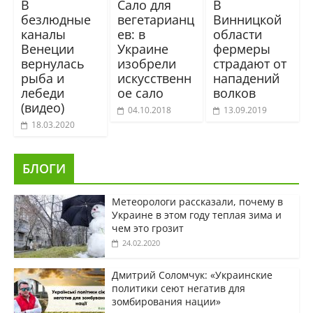
В
Сало для
В
безлюдные
вегетарианц
Винницкой
каналы
ев: в
области
Венеции
Украине
фермеры
вернулась
изобрели
страдают от
рыба и
искусственн
нападений
лебеди
ое сало
волков
(видео)
04.10.2018
13.09.2019
18.03.2020
БЛОГИ
Метеорологи рассказали, почему в
Украине в этом году теплая зима и
чем это грозит
24.02.2020
Дмитрий Соломчук: «Украинские
политики сеют негатив для
зомбирования нации»