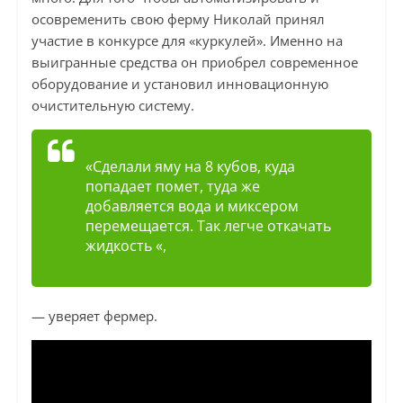
осовременить свою ферму Николай принял
участие в конкурсе для «куркулей». Именно на
выигранные средства он приобрел современное
оборудование и установил инновационную
очистительную систему.
«Сделали яму на 8 кубов, куда
попадает помет, туда же
добавляется вода и миксером
перемещается. Так легче откачать
жидкость «,
— уверяет фермер.