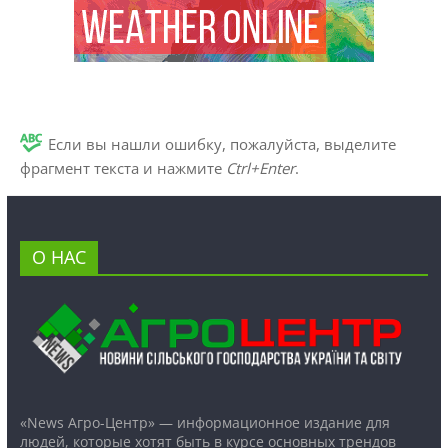
Если вы нашли ошибку, пожалуйста, выделите
фрагмент текста и нажмите
Ctrl+Enter
.
О НАС
«News Агро-Центр» — информационное издание для
людей, которые хотят быть в курсе основных трендов