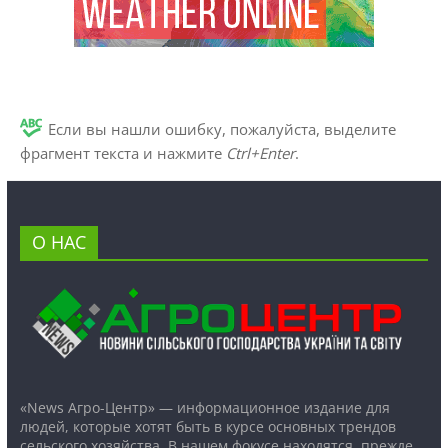
Если вы нашли ошибку, пожалуйста, выделите
фрагмент текста и нажмите
Ctrl+Enter
.
О НАС
«News Агро-Центр» — информационное издание для
людей, которые хотят быть в курсе основных трендов
сельского хозяйства. В нашем фокусе находятся, прежде