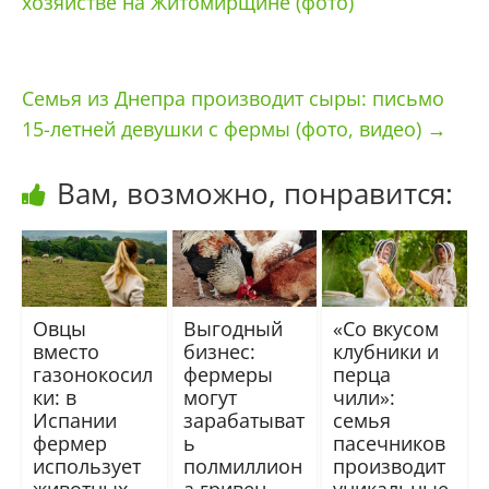
хозяйстве на Житомирщине (фото)
Семья из Днепра производит сыры: письмо
15-летней девушки с фермы (фото, видео)
→
Вам, возможно, понравится:
Овцы
Выгодный
«Со вкусом
вместо
бизнес:
клубники и
газонокосил
фермеры
перца
ки: в
могут
чили»:
Испании
зарабатыват
семья
фермер
ь
пасечников
использует
полмиллион
производит