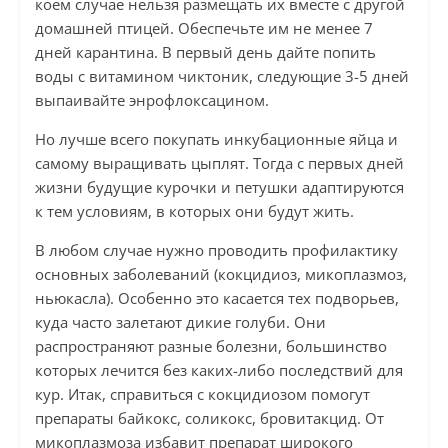
коем случае нельзя размещать их вместе с другой
домашней птицей. Обеспечьте им не менее 7
дней карантина. В первый день дайте попить
воды с витамином чиктоник, следующие 3-5 дней
выпаивайте энрофлоксацином.
Но лучше всего покупать инкубационные яйца и
самому выращивать цыплят. Тогда с первых дней
жизни будущие курочки и петушки адаптируются
к тем условиям, в которых они будут жить.
В любом случае нужно проводить профилактику
основных заболеваний (кокцидиоз, микоплазмоз,
ньюкасла). Особенно это касается тех подворьев,
куда часто залетают дикие голуби. Они
распространяют разные болезни, большинство
которых лечится без каких-либо последствий для
кур. Итак, справиться с кокцидиозом помогут
препараты байкокс, соликокс, бровитакцид. От
микоплазмоза избавит препарат широкого